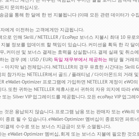
제든지 문의하십시오.
 EcoPayz 송금을 통해 한 달에 한 번 지불됩니다 (이때 모든 관련 데이터
 판매자에게 이전하는 고객에게만 지급됩니다.
정책으로 인해 Skrill / NETELLER / EcoPayz 보너스 지불시 최대 1
 지불 정보를 업데이트 할 책임이 있습니다.
커미션을 획득 한 각 달이 
우, 커미션 및 보너스 결제는 효력을 상실합니다.
결제 실패 및 취소
우 (예 : USD / EUR)
독일 재무부에서 제공하는
해당 월 거래의
 마지막 날) 전체입니다. NETELLER의 경우 유효한 시간대는 Skrill GM
r 프로그램의 참가자는 NETELLER에서 골드 / 플래티넘 / 다이아몬드의 거래 및
LER eWallet-Optimizer 프로그램에 가입하면 NETELLER 계정이 e
다.
또한 귀하는 NETELLER 제휴사로서 귀하의 자유 의지에 따라 eWall
onze 또는 Silver VIP 업그레이드를 제공합니다.
모든 ecoPayz VIP 업그
는 것은 용납되지 않습니다.
프로그램 남용 또는 판매자 또는 eWo의
이 종료 될 수 있습니다.
eWallet-Optimizer 멤버십이 종료되면
미결제 수수료 또는 보너스 지급금이 모두 소멸됩니다.
llet-Optimizer 멤버십, 회계 또는 보너스 지불에 필요한 것으로 간주되는