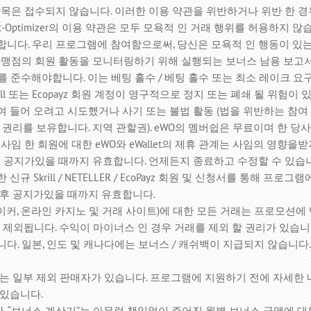
항목은 접수되지 않습니다.
이러한 이용 약관을 위반하거나 위반 한 
 또는 eWallet-Optimizer의 이용 약관은 모두 모욕적 인 거래 행위를 
합니다.
우리 프로그램에 참여함으로써, 당신은 모욕적 인 행동이 있는
가맹점의 회원 활동을 모니터링하기 위해 실행되는 보너스 남용 보고
 C를 준수해야합니다. 이는 베팅 홀수 / 베팅 홀수 또는 최소 레이크 
rill 또는 Ecopayz 회원 계정이 영구적으로 정지 또는 폐쇄 될 위험이 
 들어 오려고 시도했거나 사기 또는 불법 활동 (법을 위반하는 참여
권리를 보유합니다. 지역 관할권).
eWO의 멤버쉽은 무료이며 한 당사
사임 한 회원에 대한 eWO와 eWallet의 제휴 관계는 사임의 영향을
은 추후 공지가있을 때까지 유효합니다.
언제든지 종료하고 수정할 수 있습
 Skrill / NETELLER / EcoPayz 회원 및 신청서를 통해 프
추후 공지가있을 때까지 유효합니다.
메이커, 온라인 카지노 및 거래 사이트)에 대한 모든 거래는 프로모션에
서 제외됩니다.
수익이 마이너스 인 경우 거래를 제외 할 권리가 있습니
니다.
일본, 인도 및 캐나다에는 보너스 / 캐쉬백이 지급되지 않습니다.
않는 일부 제외 판매자가 있습니다.
프로그램에 지원하기 전에 자세한 
 있습니다.
.
“보너스 계산기”는 아무런 책임없이 주어진 월별 보너스 금액에 