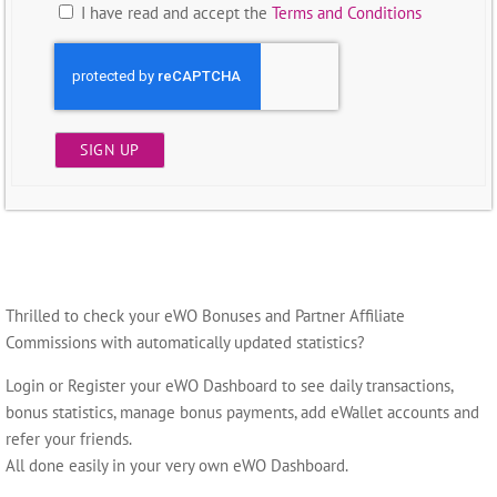
I have read and accept the
Terms and Conditions
Thrilled to check your eWO Bonuses and Partner Affiliate
Commissions with automatically updated statistics?
Login or Register your eWO Dashboard to see daily transactions,
bonus statistics, manage bonus payments, add eWallet accounts and
refer your friends.
All done easily in your very own eWO Dashboard.