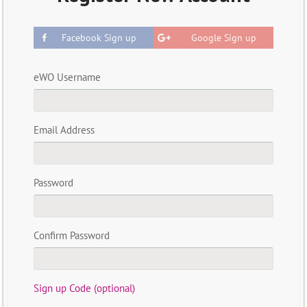
Facebook Sign up
Google Sign up
eWO Username
Email Address
Password
Confirm Password
Sign up Code (optional)