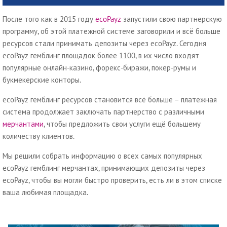
После того как в 2015 году
ecoPayz
запустили свою партнерскую
программу, об этой платежной системе заговорили и всё больше
ресурсов стали принимать депозиты через ecoPayz. Сегодня
ecoPayz гемблинг площадок более 1100, в их число входят
популярные онлайн-казино, форекс-биражи, покер-румы и
букмекерские конторы.
ecoPayz гемблинг ресурсов становится всё больше – платежная
система продолжает заключать партнерство с различными
мерчантами
, чтобы предложить свои услуги ещё большему
количеству клиентов.
Мы решили собрать информацию о всех самых популярных
ecoPayz гемблинг мерчантах, принимающих депозиты через
ecoPayz, чтобы вы могли быстро проверить, есть ли в этом списке
ваша любимая площадка.