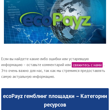
Если вы найдете какие-либо ошибки или устаревшую
информацию – оставьте комментарий или
свяжитесь с нами
.
Это очень важно для нас, так как мы стремимся предоставлять
самую актуальную информацию.
ecoPayz гемблинг площадки – Категории
ресурсов