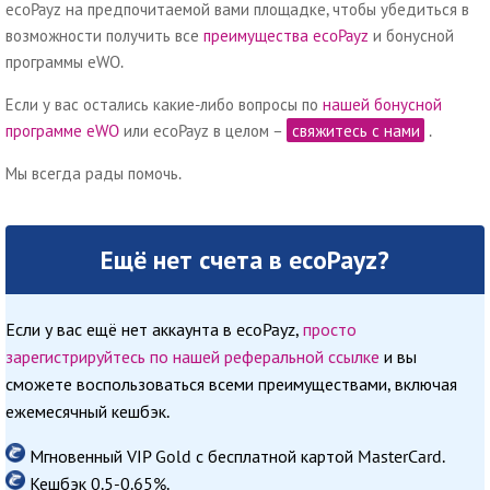
ecoPayz на предпочитаемой вами площадке, чтобы убедиться в
возможности получить все
преимущества ecoPayz
и бонусной
программы eWO.
Если у вас остались какие-либо вопросы по
нашей бонусной
программе eWO
или ecoPayz в целом –
свяжитесь с нами
.
Мы всегда рады помочь.
Ещё нет счета в ecoPayz?
Если у вас ещё нет аккаунта в ecoPayz,
просто
зарегистрируйтесь по нашей реферальной ссылке
и вы
сможете воспользоваться всеми преимуществами, включая
ежемесячный кешбэк.
Мгновенный VIP Gold с бесплатной картой MasterCard.
Кешбэк 0.5-0.65%.