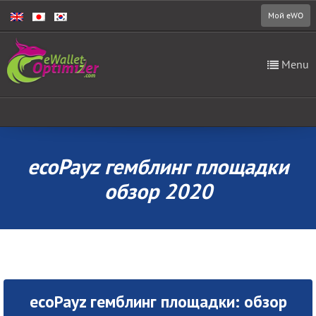
Мой eWO
Menu
ecoPayz гемблинг площадки
обзор 2020
ecoPayz гемблинг площадки: обзор