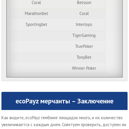
Coral
Betsson
Marathonbet
Coral
Sportingbet
Intertops
TigerGaming
TruePoker
TonyBet
Winner Poker
ecoPayz мерчанты
– Заключение
Как видите, ecoPayz гемблинг площадок много, и их количество
увеличивается с каждым днем. Советуем проверить, доступен ли