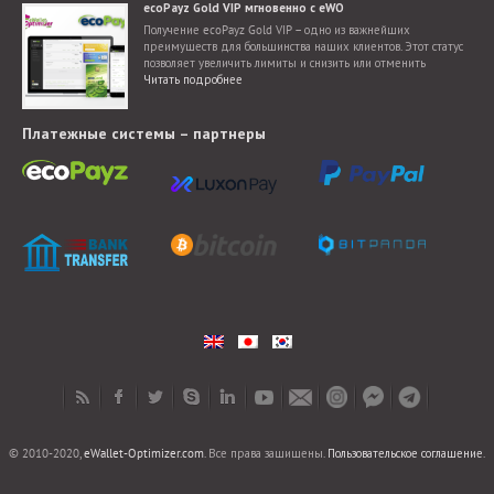
ecoPayz Gold VIP мгновенно с eWO
Получение ecoPayz Gold VIP – одно из важнейших
преимуществ для большинства наших клиентов. Этот статус
позволяет увеличить лимиты и снизить или отменить
комиссии. Мы подготовили этот краткий обзор, чтобы вы
Читать подробнее
убедились, насколько просто и быстро можно получить статус
Gold VIP.
Платежные системы – партнеры
© 2010-2020,
eWallet-Optimizer.com
. Все права защищены.
Пользовательское соглашение
.