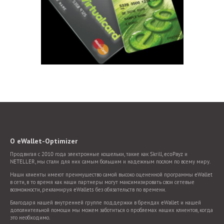
О eWallet-Optimizer
Продвигая с 2010 года электронные кошельки, такие как Skrill, ecoPayz и
NETELLER, мы стали для них самым большим и надежным послом по всему миру.
Наши клиенты имеют преимущество самой высоко оцененной программы eWallet
в сети, в то время как наши партнеры могут максимизировать свои сетевые
возможности, рекламируя eWallets без обязательств по времени.
Благодаря нашей внутренней группе поддержки в брендах eWallet и нашей
дополнительной помощи мы можем заботиться о проблемах наших клиентов, когда
это необходимо.