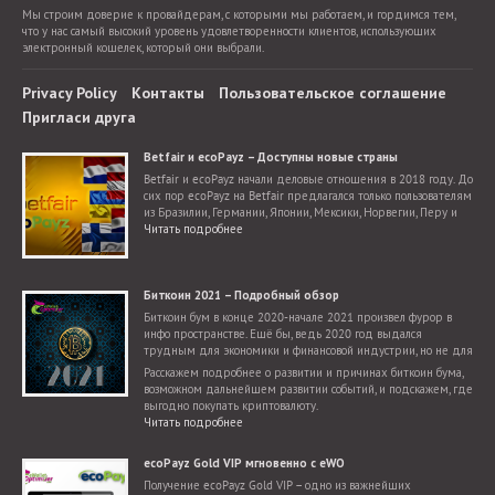
Мы строим доверие к провайдерам, с которыми мы работаем, и гордимся тем,
что у нас самый высокий уровень удовлетворенности клиентов, использующих
электронный кошелек, который они выбрали.
Privacy Policy
Контакты
Пользовательское соглашение
Пригласи друга
Betfair и ecoPayz – Доступны новые страны
Betfair и ecoPayz начали деловые отношения в 2018 году. До
сих пор ecoPayz на Betfair предлагался только пользователям
из Бразилии, Германии, Японии, Мексики, Норвегии, Перу и
Словакии. Теперь добавилось гораздо больше стран.
Читать подробнее
Биткоин 2021 – Подробный обзор
Биткоин бум в конце 2020-начале 2021 произвел фурор в
инфо пространстве. Ещё бы, ведь 2020 год выдался
трудным для экономики и финансовой индустрии, но не для
криптовалют, для которых настал поистине звездный час.
Расскажем подробнее о развитии и причинах биткоин бума,
возможном дальнейшем развитии событий, и подскажем, где
выгодно покупать криптовалюту.
Читать подробнее
ecoPayz Gold VIP мгновенно с eWO
Получение ecoPayz Gold VIP – одно из важнейших