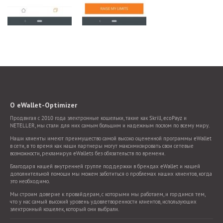
О eWallet-Optimizer
Продвигая с 2010 года электронные кошельки, такие как Skrill, ecoPayz и
NETELLER, мы стали для них самым большим и надежным послом по всему миру.
Наши клиенты имеют преимущество самой высоко оцененной программы eWallet
в сети, в то время как наши партнеры могут максимизировать свои сетевые
возможности, рекламируя eWallets без обязательств по времени.
Благодаря нашей внутренней группе поддержки в брендах eWallet и нашей
дополнительной помощи мы можем заботиться о проблемах наших клиентов, когда
это необходимо.
Мы строим доверие к провайдерам, с которыми мы работаем, и гордимся тем,
что у нас самый высокий уровень удовлетворенности клиентов, использующих
электронный кошелек, который они выбрали.