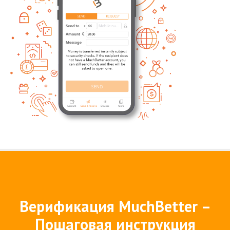
Верификация MuchBetter –
Пошаговая инструкция