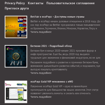
Privacy Policy
Контакты
Пользовательское соглашение
Пригласи друга
Betfair и ecoPayz – Доступны новые страны
Betfair и ecoPayz начали деловые отношения в 2018 году. До
сих пор ecoPayz на Betfair предлагался только пользователям
из Бразилии, Германии, Японии, Мексики, Норвегии, Перу и
Словакии. Теперь добавилось гораздо больше стран.
Читать подробнее
Биткоин 2021 – Подробный обзор
Биткоин бум в конце 2020-начале 2021 произвел фурор в
инфо пространстве. Ещё бы, ведь 2020 год выдался
трудным для экономики и финансовой индустрии, но не для
криптовалют, для которых настал поистине звездный час.
Расскажем подробнее о развитии и причинах биткоин бума,
возможном дальнейшем развитии событий, и подскажем, где
выгодно покупать криптовалюту.
Читать подробнее
ecoPayz Gold VIP мгновенно с eWO
Получение ecoPayz Gold VIP – одно из важнейших
преимуществ для большинства наших клиентов. Этот статус
позволяет увеличить лимиты и снизить или отменить
комиссии. Мы подготовили этот краткий обзор, чтобы вы
Читать подробнее
убедились, насколько просто и быстро можно получить статус
Gold VIP.