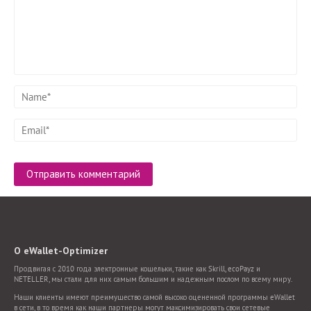
О eWallet-Optimizer
Продвигая с 2010 года электронные кошельки, такие как Skrill, ecoPayz и
NETELLER, мы стали для них самым большим и надежным послом по всему миру.
Наши клиенты имеют преимущество самой высоко оцененной программы eWallet
в сети, в то время как наши партнеры могут максимизировать свои сетевые