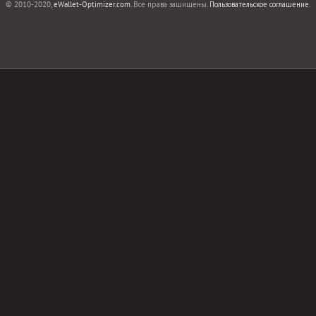
© 2010-2020,
eWallet-Optimizer.com
. Все права защищены.
Пользовательское соглашение
.