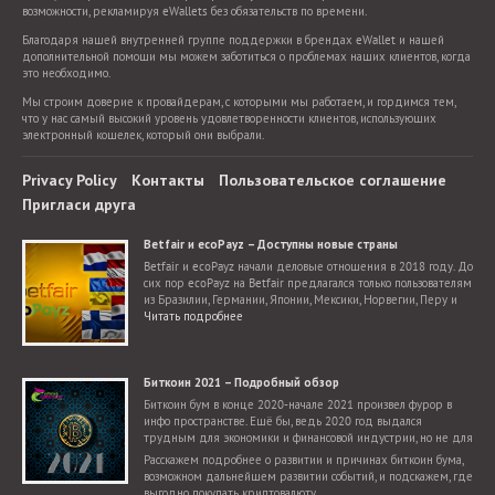
возможности, рекламируя eWallets без обязательств по времени.
Благодаря нашей внутренней группе поддержки в брендах eWallet и нашей
дополнительной помощи мы можем заботиться о проблемах наших клиентов, когда
это необходимо.
Мы строим доверие к провайдерам, с которыми мы работаем, и гордимся тем,
что у нас самый высокий уровень удовлетворенности клиентов, использующих
электронный кошелек, который они выбрали.
Privacy Policy
Контакты
Пользовательское соглашение
Пригласи друга
Betfair и ecoPayz – Доступны новые страны
Betfair и ecoPayz начали деловые отношения в 2018 году. До
сих пор ecoPayz на Betfair предлагался только пользователям
из Бразилии, Германии, Японии, Мексики, Норвегии, Перу и
Словакии. Теперь добавилось гораздо больше стран.
Читать подробнее
Биткоин 2021 – Подробный обзор
Биткоин бум в конце 2020-начале 2021 произвел фурор в
инфо пространстве. Ещё бы, ведь 2020 год выдался
трудным для экономики и финансовой индустрии, но не для
криптовалют, для которых настал поистине звездный час.
Расскажем подробнее о развитии и причинах биткоин бума,
возможном дальнейшем развитии событий, и подскажем, где
выгодно покупать криптовалюту.