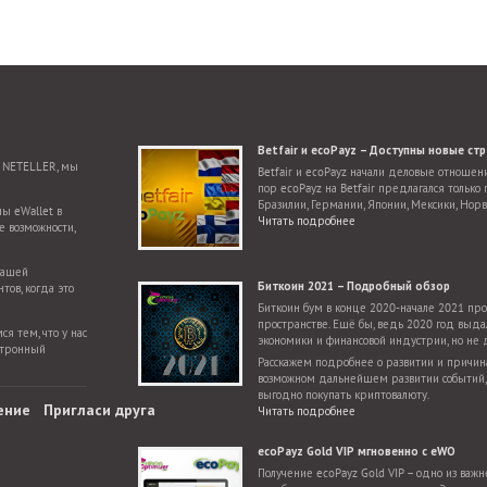
Betfair и ecoPayz – Доступны новые ст
 и NETELLER, мы
Betfair и ecoPayz начали деловые отношени
пор ecoPayz на Betfair предлагался только 
Бразилии, Германии, Японии, Мексики, Норв
ы eWallet в
Теперь добавилось гораздо больше стран.
Читать подробнее
е возможности,
нашей
Биткоин 2021 – Подробный обзор
ов, когда это
Биткоин бум в конце 2020-начале 2021 про
пространстве. Ещё бы, ведь 2020 год выд
я тем, что у нас
экономики и финансовой индустрии, но не 
ктронный
которых настал поистине звездный час.
Расскажем подробнее о развитии и причина
возможном дальнейшем развитии событий, 
выгодно покупать криптовалюту.
ение
Пригласи друга
Читать подробнее
ecoPayz Gold VIP мгновенно с eWO
Получение ecoPayz Gold VIP – одно из ва