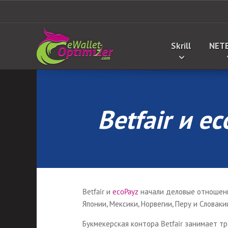
Skrill
NET
Betfair и 
Betfair и
ecoPayz
начали деловые отношения 
Японии, Мексики, Норвегии, Перу и Словак
Букмекерская контора Betfair занимает тр