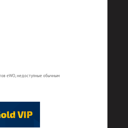
нтов eWO, недоступные обычным