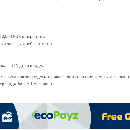
10,000 EUR в мерчанты.
ко часов, 7 дней в неделю.
а – 365 дней в году.
P статуса также предусматривает эксклюзивные лимиты для клие
переводы более 1 миллиона.