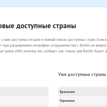
 Новые доступные страны
 стали доступны сегодня и полный список доступных стран. Если 
 над расширением географии сотрудничества с Betfair, но вопро
е сроки. eWO, конечно же, сообщит, как только для Betfair будет 
Уже доступные страны
Бразилия
Германия