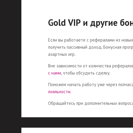
Gold VIP и другие б
Если вы работаете с рефералами из новых
получить пассивный доход. Бонусная прог
азартных игр.
Вне зависимости от количества рефералов
с нами
, чтобы обсудить сделку.
Поможем начать работу уже через полчас
лояльности
.
Обращайтесь при дополнительных вопроса