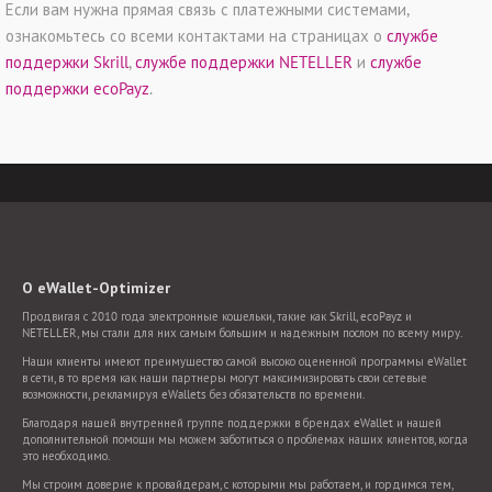
Если вам нужна прямая связь с платежными системами,
ознакомьтесь со всеми контактами на страницах о
службе
поддержки Skrill
,
службе поддержки NETELLER
и
службе
поддержки ecoPayz
.
О eWallet-Optimizer
Продвигая с 2010 года электронные кошельки, такие как Skrill, ecoPayz и
NETELLER, мы стали для них самым большим и надежным послом по всему миру.
Наши клиенты имеют преимущество самой высоко оцененной программы eWallet
в сети, в то время как наши партнеры могут максимизировать свои сетевые
возможности, рекламируя eWallets без обязательств по времени.
Благодаря нашей внутренней группе поддержки в брендах eWallet и нашей
дополнительной помощи мы можем заботиться о проблемах наших клиентов, когда
это необходимо.
Мы строим доверие к провайдерам, с которыми мы работаем, и гордимся тем,