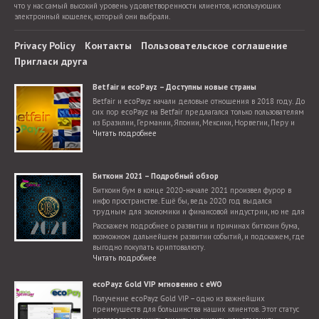
что у нас самый высокий уровень удовлетворенности клиентов, использующих
электронный кошелек, который они выбрали.
Privacy Policy
Контакты
Пользовательское соглашение
Пригласи друга
Betfair и ecoPayz – Доступны новые страны
Betfair и ecoPayz начали деловые отношения в 2018 году. До
сих пор ecoPayz на Betfair предлагался только пользователям
из Бразилии, Германии, Японии, Мексики, Норвегии, Перу и
Словакии. Теперь добавилось гораздо больше стран.
Читать подробнее
Биткоин 2021 – Подробный обзор
Биткоин бум в конце 2020-начале 2021 произвел фурор в
инфо пространстве. Ещё бы, ведь 2020 год выдался
трудным для экономики и финансовой индустрии, но не для
криптовалют, для которых настал поистине звездный час.
Расскажем подробнее о развитии и причинах биткоин бума,
возможном дальнейшем развитии событий, и подскажем, где
выгодно покупать криптовалюту.
Читать подробнее
ecoPayz Gold VIP мгновенно с eWO
Получение ecoPayz Gold VIP – одно из важнейших
преимуществ для большинства наших клиентов. Этот статус