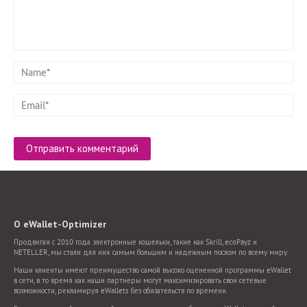
О eWallet-Optimizer
Продвигая с 2010 года электронные кошельки, такие как Skrill, ecoPayz и
NETELLER, мы стали для них самым большим и надежным послом по всему миру.
Наши клиенты имеют преимущество самой высоко оцененной программы eWallet
в сети, в то время как наши партнеры могут максимизировать свои сетевые
возможности, рекламируя eWallets без обязательств по времени.