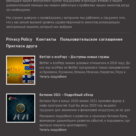
Благодаря нашей внутренней группе поддержки в брендах eWallet и нашей
дополнительной помощи мы можем заботиться о проблемах наших клиентов, когда
это необходимо.
Мы строим доверие к провайдерам, с которыми мы работаем, и гордимся тем,
что у нас самый высокий уровень удовлетворенности клиентов, использующих
электронный кошелек, который они выбрали.
Privacy Policy
Контакты
Пользовательское соглашение
Пригласи друга
Betfair и ecoPayz – Доступны новые страны
Betfair и ecoPayz начали деловые отношения в 2018 году. До
сих пор ecoPayz на Betfair предлагался только пользователям
из Бразилии, Германии, Японии, Мексики, Норвегии, Перу и
Словакии. Теперь добавилось гораздо больше стран.
Читать подробнее
Биткоин 2021 – Подробный обзор
Биткоин бум в конце 2020-начале 2021 произвел фурор в
инфо пространстве. Ещё бы, ведь 2020 год выдался
трудным для экономики и финансовой индустрии, но не для
криптовалют, для которых настал поистине звездный час.
Расскажем подробнее о развитии и причинах биткоин бума,
возможном дальнейшем развитии событий, и подскажем, где
выгодно покупать криптовалюту.
Читать подробнее