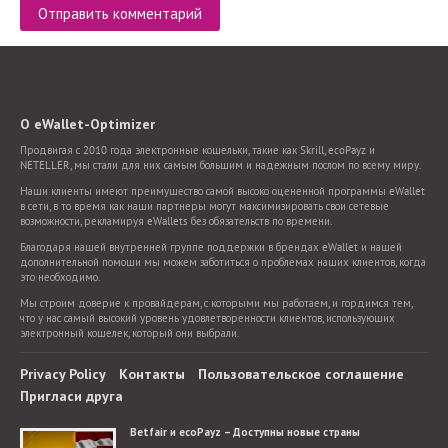
О eWallet-Optimizer
Продвигая с 2010 года электронные кошельки, такие как Skrill, ecoPayz и
NETELLER, мы стали для них самым большим и надежным послом по всему миру.
Наши клиенты имеют преимущество самой высоко оцененной программы eWallet
в сети, в то время как наши партнеры могут максимизировать свои сетевые
возможности, рекламируя eWallets без обязательств по времени.
Благодаря нашей внутренней группе поддержки в брендах eWallet и нашей
дополнительной помощи мы можем заботиться о проблемах наших клиентов, когда
это необходимо.
Мы строим доверие к провайдерам, с которыми мы работаем, и гордимся тем,
что у нас самый высокий уровень удовлетворенности клиентов, использующих
электронный кошелек, который они выбрали.
Privacy Policy
Контакты
Пользовательское соглашение
Пригласи друга
Betfair и ecoPayz – Доступны новые страны