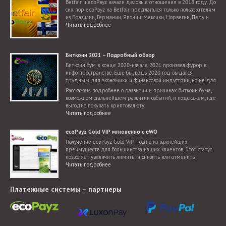
Betfair и ecoPayz начали деловые отношения в 2018 году. До
сих пор ecoPayz на Betfair предлагался только пользователям
из Бразилии, Германии, Японии, Мексики, Норвегии, Перу и
Словакии. Теперь добавилось гораздо больше стран.
Читать подробнее
Биткоин 2021 – Подробный обзор
Биткоин бум в конце 2020-начале 2021 произвел фурор в
инфо пространстве. Ещё бы, ведь 2020 год выдался
трудным для экономики и финансовой индустрии, но не для
криптовалют, для которых настал поистине звездный час.
Расскажем подробнее о развитии и причинах биткоин бума,
возможном дальнейшем развитии событий, и подскажем, где
выгодно покупать криптовалюту.
Читать подробнее
ecoPayz Gold VIP мгновенно с eWO
Получение ecoPayz Gold VIP – одно из важнейших
преимуществ для большинства наших клиентов. Этот статус
позволяет увеличить лимиты и снизить или отменить
комиссии. Мы подготовили этот краткий обзор, чтобы вы
Читать подробнее
убедились, насколько просто и быстро можно получить статус
Gold VIP.
Платежные системы – партнеры